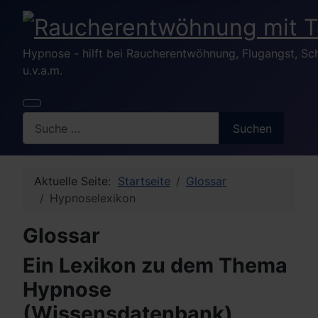
Hypnose - hilft bei Raucherentwöhnung, Flugangst, S
u.v.a.m.
Search
Suchen
Aktuelle Seite:
Startseite
Glossar
Hypnoselexikon
Glossar
Ein Lexikon zu dem Thema
Hypnose
(Wissensdatenbank)