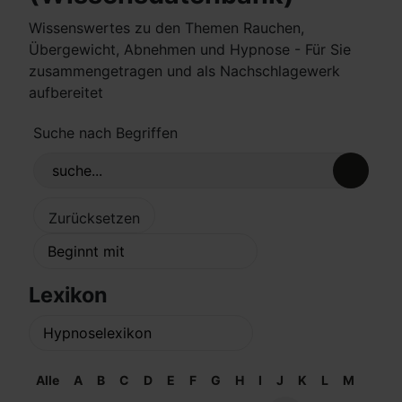
Wissenswertes zu den Themen Rauchen,
Übergewicht, Abnehmen und Hypnose - Für Sie
zusammengetragen und als Nachschlagewerk
aufbereitet
Suche nach Begriffen
Lexikon
Alle
A
B
C
D
E
F
G
H
I
J
K
L
M