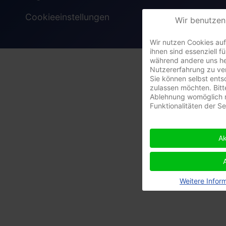
Cookieeinstellungen
Wir benutzen
Wir nutzen Cookies auf
ihnen sind essenziell fü
während andere uns he
Nutzererfahrung zu ve
Sie können selbst ents
zulassen möchten. Bitt
Ablehnung womöglich n
Funktionalitäten der S
Ak
Weitere Infor