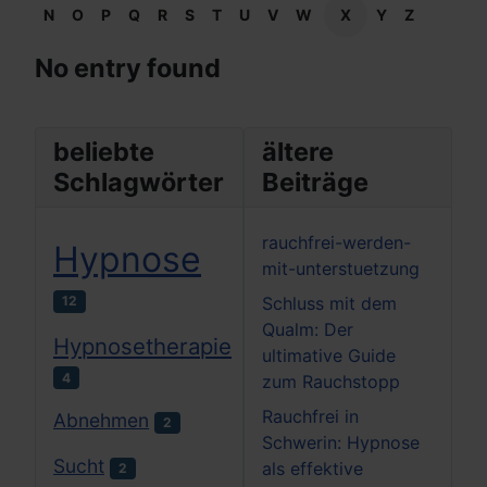
N
O
P
Q
R
S
T
U
V
W
X
Y
Z
No entry found
beliebte
ältere
Schlagwörter
Beiträge
rauchfrei-werden-
Hypnose
mit-unterstuetzung
12
Schluss mit dem
Qualm: Der
Hypnosetherapie
ultimative Guide
4
zum Rauchstopp
Rauchfrei in
Abnehmen
2
Schwerin: Hypnose
Sucht
als effektive
2