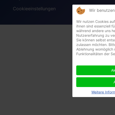
Cookieeinstellungen
Wir benutzen
Wir nutzen Cookies auf
ihnen sind essenziell fü
während andere uns he
Nutzererfahrung zu ve
Sie können selbst ents
zulassen möchten. Bitt
Ablehnung womöglich n
Funktionalitäten der S
Ak
Weitere Infor