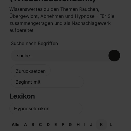
Wissenswertes zu den Themen Rauchen,
Übergewicht, Abnehmen und Hypnose - Für Sie
zusammengetragen und als Nachschlagewerk
aufbereitet
Suche nach Begriffen
Lexikon
Alle
A
B
C
D
E
F
G
H
I
J
K
L