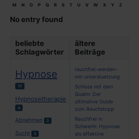
M
N
O
P
Q
R
S
T
U
V
W
X
Y
Z
No entry found
beliebte
ältere
Schlagwörter
Beiträge
rauchfrei-werden-
Hypnose
mit-unterstuetzung
12
Schluss mit dem
Qualm: Der
Hypnosetherapie
ultimative Guide
4
zum Rauchstopp
Rauchfrei in
Abnehmen
2
Schwerin: Hypnose
Sucht
als effektive
2