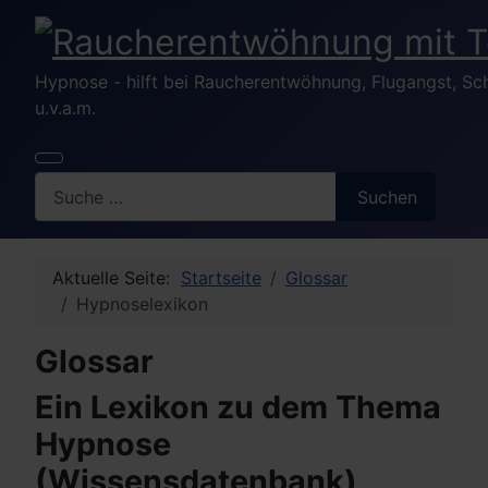
Hypnose - hilft bei Raucherentwöhnung, Flugangst, S
u.v.a.m.
Search
Suchen
Aktuelle Seite:
Startseite
Glossar
Hypnoselexikon
Glossar
Ein Lexikon zu dem Thema
Hypnose
(Wissensdatenbank)