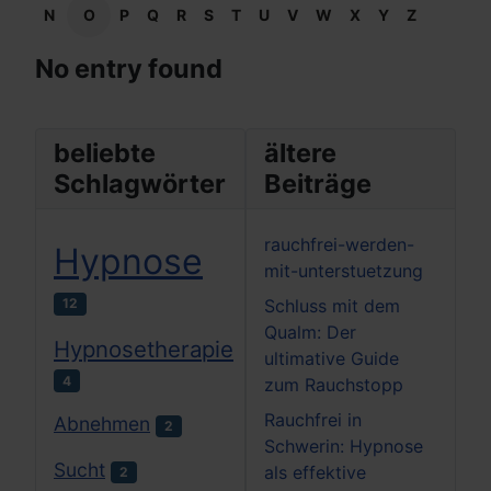
N
O
P
Q
R
S
T
U
V
W
X
Y
Z
No entry found
beliebte
ältere
Schlagwörter
Beiträge
rauchfrei-werden-
Hypnose
mit-unterstuetzung
12
Schluss mit dem
Qualm: Der
Hypnosetherapie
ultimative Guide
4
zum Rauchstopp
Rauchfrei in
Abnehmen
2
Schwerin: Hypnose
Sucht
als effektive
2