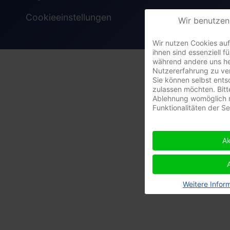
Cookieeinstellungen
Wir benutzen
Wir nutzen Cookies auf
ihnen sind essenziell fü
während andere uns he
Nutzererfahrung zu ve
Sie können selbst ents
zulassen möchten. Bitt
Ablehnung womöglich n
Funktionalitäten der S
Ak
Weitere Infor