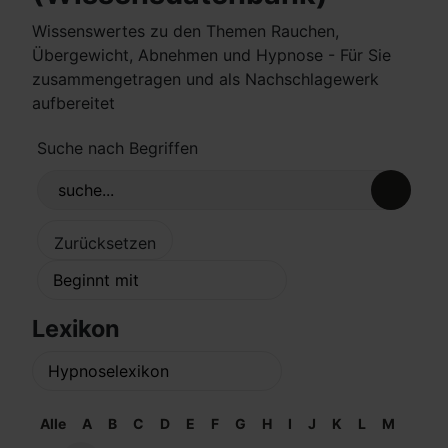
Wissenswertes zu den Themen Rauchen,
Übergewicht, Abnehmen und Hypnose - Für Sie
zusammengetragen und als Nachschlagewerk
aufbereitet
Suche nach Begriffen
Lexikon
Alle
A
B
C
D
E
F
G
H
I
J
K
L
M