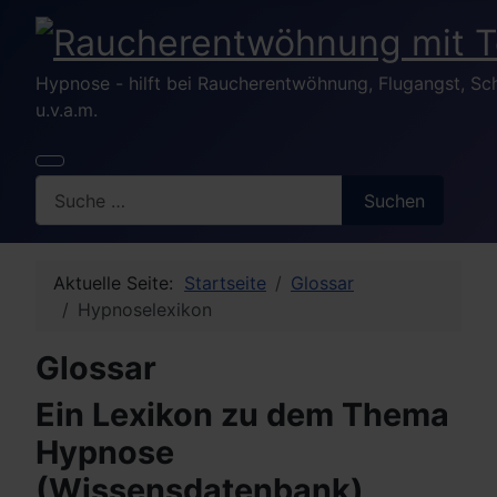
Hypnose - hilft bei Raucherentwöhnung, Flugangst, S
u.v.a.m.
Search
Suchen
Aktuelle Seite:
Startseite
Glossar
Hypnoselexikon
Glossar
Ein Lexikon zu dem Thema
Hypnose
(Wissensdatenbank)