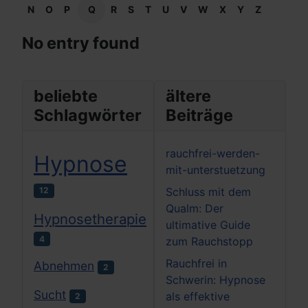
N
O
P
Q
R
S
T
U
V
W
X
Y
Z
No entry found
beliebte
ältere
Schlagwörter
Beiträge
rauchfrei-werden-
Hypnose
mit-unterstuetzung
12
Schluss mit dem
Qualm: Der
Hypnosetherapie
ultimative Guide
4
zum Rauchstopp
Rauchfrei in
Abnehmen
2
Schwerin: Hypnose
Sucht
als effektive
2