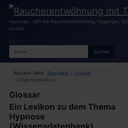
Hypnose - hilft bei Raucherentwöhnung, Flugangst, S
u.v.a.m.
Search
Suchen
Aktuelle Seite:
Startseite
Glossar
Hypnoselexikon
Glossar
Ein Lexikon zu dem Thema
Hypnose
(Wissensdatenbank)