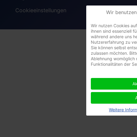
Cookieeinstellungen
Wir benutzen
Wir nutzen Cookies auf
ihnen sind essenziell fü
während andere uns he
Nutzererfahrung zu ve
Sie können selbst ents
zulassen möchten. Bitt
Ablehnung womöglich n
Funktionalitäten der S
Ak
Weitere Infor