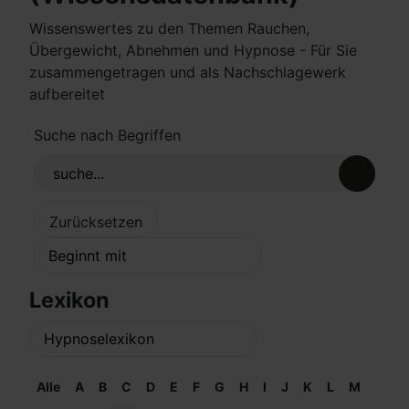
Wissenswertes zu den Themen Rauchen,
Übergewicht, Abnehmen und Hypnose - Für Sie
zusammengetragen und als Nachschlagewerk
aufbereitet
Suche nach Begriffen
Lexikon
Alle
A
B
C
D
E
F
G
H
I
J
K
L
M