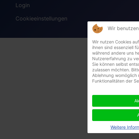
Login
Cookieeinstellungen
Wir benutzen
Wir nutzen Cookies auf
ihnen sind essenziell fü
während andere uns he
Nutzererfahrung zu ve
Sie können selbst ents
zulassen möchten. Bitt
Ablehnung womöglich n
Funktionalitäten der S
Ak
Weitere Infor