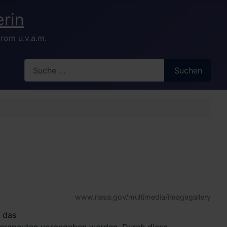
rom u.v.a.m.
Search
Suchen
www.nasa.gov/multimedia/imagegallery
, das