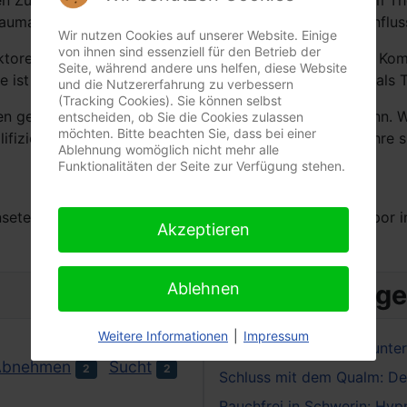
n Zustand ist der Geist offen für Suggestionen, die vom 
aumata oder andere psychische Probleme positiv beeinflus
Wir nutzen Cookies auf unserer Website. Einige
von ihnen sind essenziell für den Betrieb der
ktoren abhängig, wie beispielsweise der Erfahrung und Kom
Seite, während andere uns helfen, diese Website
 ist auch keine Allheilmethode und sollte in der Regel als 
und die Nutzererfahrung zu verbessern
(Tracking Cookies). Sie können selbst
n geeignet ist und nicht bei allen Problemen helfen kann. We
entscheiden, ob Sie die Cookies zulassen
möchten. Bitte beachten Sie, dass bei einer
izierten Therapeuten, um herauszufinden, ob es für Ihre sp
Ablehnung womöglich nicht mehr alle
Funktionalitäten der Seite zur Verfügung stehen.
setetur sadipscing elitr, sed diam nonumy eirmod tempor i
Akzeptieren
Ablehnen
ältere Beiträge
Weitere Informationen
|
Impressum
rauchfrei-werden-mit-unte
Abnehmen
Sucht
2
2
Schluss mit dem Qualm: De
Rauchfrei in Schwerin: Hyp