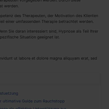
Therapeuten vorgegeben werden. Durch diese
st werden.
petenz des Therapeuten, der Motivation des Klienten
Teil einer umfassenden Therapie betrachtet werden.
nn Sie daran interessiert sind, Hypnose als Teil Ihrer
ezifische Situation geeignet ist.
nvidunt ut labore et dolore magna aliquyam erat, sed
rstuetzung
r ultimative Guide zum Rauchstopp
nose als effektive Unterstützung zur