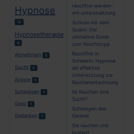
rauchfrei-werden-
Hypnose
mit-unterstuetzung
12
Schluss mit dem
Qualm: Der
Hypnosetherapie
ultimative Guide
4
zum Rauchstopp
Rauchfrei in
Abnehmen
2
Schwerin: Hypnose
Sucht
als effektive
2
Unterstützung zur
Ängste
1
Raucherentwöhnung
Schweigen
Ist Rauchen eine
1
Sucht?
Geist
1
Schweigen des
Gedanken
Geistes
1
Sie rauchen und
husten?