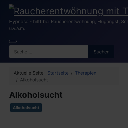
Hypnose - hilft bei Raucherentwöhnung, Flugangst, S
u.v.a.m.
Search
Suchen
Aktuelle Seite:
Startseite
Therapien
Alkoholsucht
Alkoholsucht
Alkoholsucht