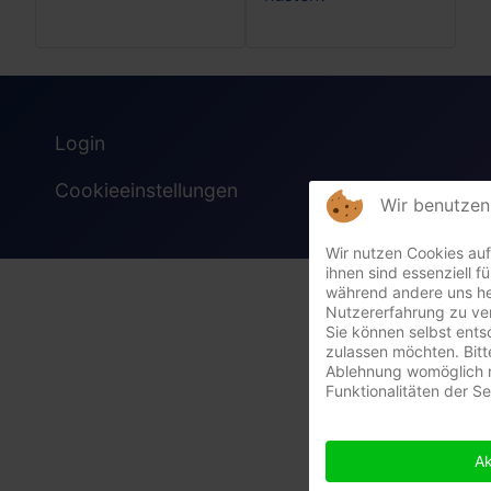
Login
Cookieeinstellungen
Wir benutzen
Wir nutzen Cookies auf
ihnen sind essenziell fü
während andere uns he
Nutzererfahrung zu ve
Sie können selbst ents
zulassen möchten. Bitt
Ablehnung womöglich n
Funktionalitäten der S
Ak