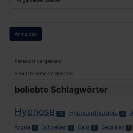
Anmelden
Passwort vergessen?
Benutzername vergessen?
beliebte Schlagwörter
Hypnose
Hypnosetherapie
12
4
Ängste
Schweigen
Geist
Gedanken
1
1
1
1