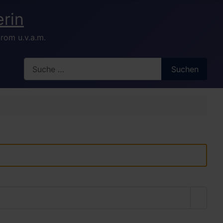
rom u.v.a.m.
Search
Suchen
Passw