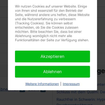
Wir nutzen Cookies auf unserer Website. Einige
von ihnen sind essenziell für den Betrieb der
Web-Authentifizierung
Seite, während andere uns helfen, diese Website
und die Nutzererfahrung zu verbessern
(Tracking Cookies). Sie können selbst
entscheiden, ob Sie die Cookies zulassen
möchten. Bitte beachten Sie, dass bei einer
Ablehnung womöglich nicht mehr alle
Funktionalitäten der Seite zur Verfügung stehen.
Akzeptieren
ältere Beiträge
Ablehnen
Weitere Informationen
|
Impressum
rauchfrei-werden-mit-unte
Abnehmen
Sucht
2
2
Schluss mit dem Qualm: De
Rauchfrei in Schwerin: Hyp