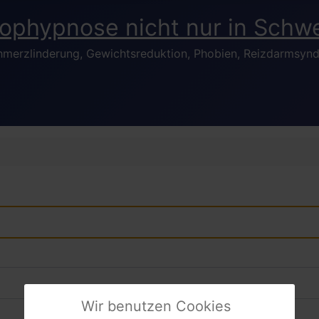
hmerzlinderung, Gewichtsreduktion, Phobien, Reizdarmsynd
Wir benutzen Cookies