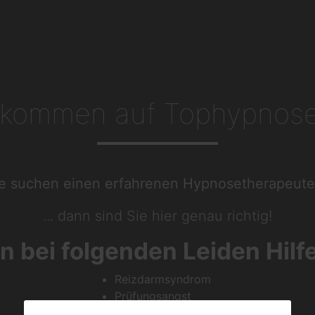
lkommen auf Tophypnos
e suchen einen erfahrenen Hypnosetherapeut
... dann sind Sie hier genau richtig!
n bei folgenden Leiden Hilf
Reizdarmsyndrom
Prüfungsangst
Raucherentwöhnung