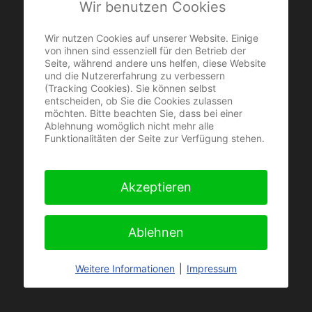
Wir benutzen Cookies
Schlafstörungen
Tinnitus
Wir nutzen Cookies auf unserer Website. Einige
Schmerzen
von ihnen sind essenziell für den Betrieb der
Seite, während andere uns helfen, diese Website
Ängste (Phobien)
und die Nutzererfahrung zu verbessern
Flugangst
(Tracking Cookies). Sie können selbst
Platzangst
entscheiden, ob Sie die Cookies zulassen
möchten. Bitte beachten Sie, dass bei einer
Zuckersucht
Ablehnung womöglich nicht mehr alle
Alkoholsucht
Funktionalitäten der Seite zur Verfügung stehen.
Hypnose kann helfen!
Akzeptieren
Heute noch
Horst Tabler
holen!
Ablehnen
Tophypnose »
Weitere Informationen
|
Impressum