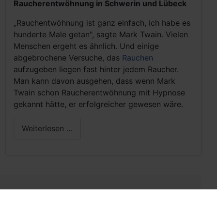
Raucherentwöhnung in Schwerin und Lübeck
„Rauchentwöhnung ist ganz einfach, ich habe es
hunderte Male getan", sagte Mark Twain. Vielen
Menschen ergeht es ähnlich. Und einige
abgebrochene Versuche, das
Rauchen
aufzugeben liegen fast hinter jedem Raucher.
Man kann davon ausgehen, dass wenn Mark
Twain schon Raucherentwöhnung mit Hypnose
gekannt hätte, er erfolgreicher gewesen wäre.
Weiterlesen …