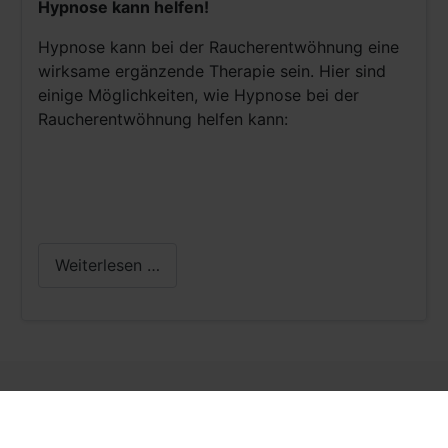
Hypnose kann helfen!
Hypnose kann bei der Raucherentwöhnung eine
wirksame ergänzende Therapie sein. Hier sind
einige Möglichkeiten, wie Hypnose bei der
Raucherentwöhnung helfen kann:
Weiterlesen …