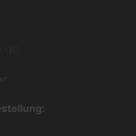
e.de
en?
estellung: