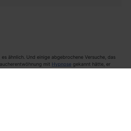
 es ähnlich. Und einige abgebrochene Versuche, das
 Raucherentwöhnung mit
Hypnose
gekannt hätte, er
entlich ist - und kommunikativen Gründen sind es
er sich mit etwas zu beschäftigen.
erentwöhnung durchzuführen . Neben den finanziellen
ntlich – gesundheitliche Gründe, nicht mehr zu
chen mehr Menschen tötet, als Verkehrsunfälle, Aids,