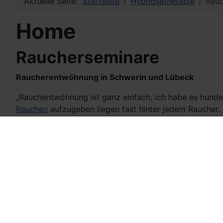
Aktuelle Seite:
Startseite
Hypnosetherapie
Rauc
Home
Raucherseminare
Raucherentwöhnung in Schwerin und Lübeck
„Rauchentwöhnung ist ganz einfach, ich habe es hunde
Rauchen
aufzugeben liegen fast hinter jedem Rauche
erfolgreicher gewesen wäre.
Weshalb rauchen Menschen eigentlich? Neben dem Su
sicher auch die sinnlichen Effekte, wie z.B. etwas in 
Raucher sind nicht dumm, sie kennen die Gründe wesha
(eine Schachtel Zigaretten am Tag summieren sich auf 
rauchen. Das Bundesverfassungsgericht hat in einer En
Alkohol, Illegale Drogen, Morde und Selbstmorde zus