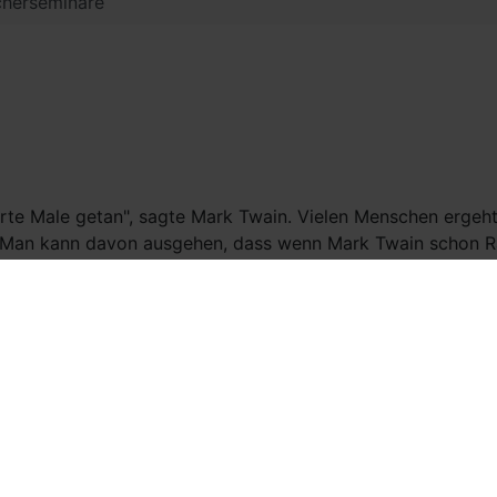
herseminare
rte Male getan", sagte Mark Twain. Vielen Menschen ergeht
r. Man kann davon ausgehen, dass wenn Mark Twain schon
chteffekt
Nikotin
- der interessanterweise gar nicht so wes
der Hand zu halten, etwas zwischen den Lippen zu spüren od
lb es sinnvoll wäre, nicht mehr zu rauchen und eine Rauch
rund 1000 Euro übers Jahr) gibt es – und das ist ganz wese
tscheidung vom 22. Januar 1997 festgestellt, dass „das Rau
ammen"